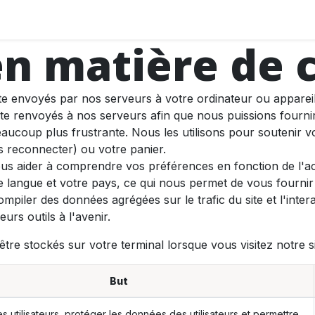
PARTICULIERS
PROS
ASSISTANCE
SOCIÉTÉ
en matière de 
te envoyés par nos serveurs à votre ordinateur ou appareil
ite renvoyés à nos serveurs afin que nous puissions fourni
eaucoup plus frustrante. Nous les utilisons pour soutenir v
 reconnecter) ou votre panier.
us aider à comprendre vos préférences en fonction de l'act
e langue et votre pays, ce qui nous permet de vous fournir 
iler des données agrégées sur le trafic du site et l'interac
urs outils à l'avenir.
tre stockés sur votre terminal lorsque vous visitez notre s
But
les utilisateurs, protéger les données des utilisateurs et permettre