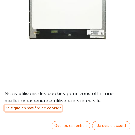
Dalle 15.6" Hydis NT156WHMN50 40
Pins
Nous utilisons des cookies pour vous offrir une
meilleure expérience utilisateur sur ce site.
75,00
€
Politique en matière de cookies
Que les essentiels
Je suis d'accord
Disponible en magasin *